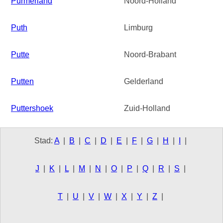
Purmerland
Noord-Holland
Puth
Limburg
Putte
Noord-Brabant
Putten
Gelderland
Puttershoek
Zuid-Holland
Stad:
A
|
B
|
C
|
D
|
E
|
F
|
G
|
H
|
I
|
J
|
K
|
L
|
M
|
N
|
O
|
P
|
Q
|
R
|
S
|
T
|
U
|
V
|
W
|
X
|
Y
|
Z
|