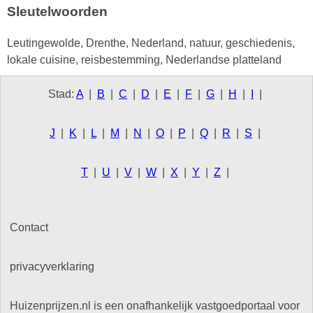
Sleutelwoorden
Leutingewolde, Drenthe, Nederland, natuur, geschiedenis,
lokale cuisine, reisbestemming, Nederlandse platteland
Stad:
A
|
B
|
C
|
D
|
E
|
F
|
G
|
H
|
I
|
J
|
K
|
L
|
M
|
N
|
O
|
P
|
Q
|
R
|
S
|
T
|
U
|
V
|
W
|
X
|
Y
|
Z
|
Contact
privacyverklaring
Huizenprijzen.nl is een onafhankelijk vastgoedportaal voor