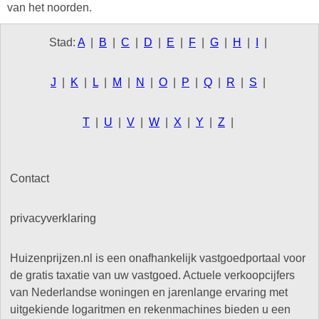
van het noorden.
Stad:
A
|
B
|
C
|
D
|
E
|
F
|
G
|
H
|
I
|
J
|
K
|
L
|
M
|
N
|
O
|
P
|
Q
|
R
|
S
|
T
|
U
|
V
|
W
|
X
|
Y
|
Z
|
Contact
privacyverklaring
Huizenprijzen.nl is een onafhankelijk vastgoedportaal voor
de gratis taxatie van uw vastgoed. Actuele verkoopcijfers
van Nederlandse woningen en jarenlange ervaring met
uitgekiende logaritmen en rekenmachines bieden u een