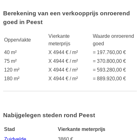
Berekening van een verkoopprijs onroerend
goed in Peest
Vierkante
Waarde onroerend
Oppervlakte
meterprijs
goed
40 m²
X 4944 € / m²
= 197.760,00 €
75 m²
X 4944 € / m²
= 370.800,00 €
120 m²
X 4944 € / m²
= 593.280,00 €
180 m²
X 4944 € / m²
= 889.920,00 €
Nabijgelegen steden rond Peest
Stad
Vierkante meterprijs
Zuidvelde
3860 €