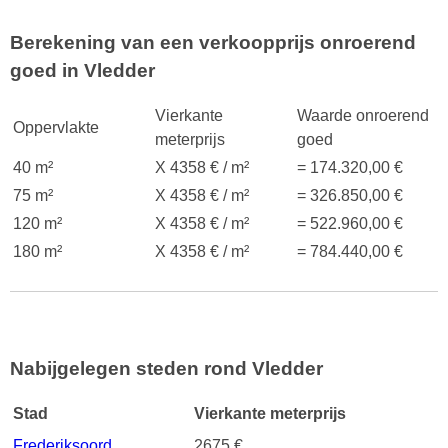
Berekening van een verkoopprijs onroerend
goed in Vledder
Vierkante
Waarde onroerend
Oppervlakte
meterprijs
goed
40 m²
X 4358 € / m²
= 174.320,00 €
75 m²
X 4358 € / m²
= 326.850,00 €
120 m²
X 4358 € / m²
= 522.960,00 €
180 m²
X 4358 € / m²
= 784.440,00 €
Nabijgelegen steden rond Vledder
Stad
Vierkante meterprijs
Frederiksoord
2675 €