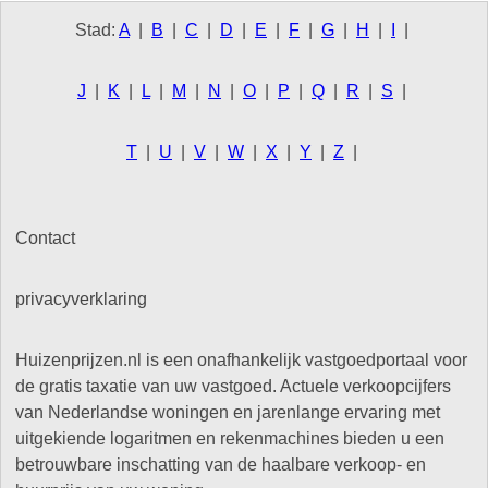
Stad:
A
|
B
|
C
|
D
|
E
|
F
|
G
|
H
|
I
|
J
|
K
|
L
|
M
|
N
|
O
|
P
|
Q
|
R
|
S
|
T
|
U
|
V
|
W
|
X
|
Y
|
Z
|
Contact
privacyverklaring
Huizenprijzen.nl is een onafhankelijk vastgoedportaal voor
de gratis taxatie van uw vastgoed. Actuele verkoopcijfers
van Nederlandse woningen en jarenlange ervaring met
uitgekiende logaritmen en rekenmachines bieden u een
betrouwbare inschatting van de haalbare verkoop- en