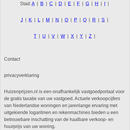
Stad:
A
|
B
|
C
|
D
|
E
|
F
|
G
|
H
|
I
|
J
|
K
|
L
|
M
|
N
|
O
|
P
|
Q
|
R
|
S
|
T
|
U
|
V
|
W
|
X
|
Y
|
Z
|
Contact
privacyverklaring
Huizenprijzen.nl is een onafhankelijk vastgoedportaal voor
de gratis taxatie van uw vastgoed. Actuele verkoopcijfers
van Nederlandse woningen en jarenlange ervaring met
uitgekiende logaritmen en rekenmachines bieden u een
betrouwbare inschatting van de haalbare verkoop- en
huurprijs van uw woning.