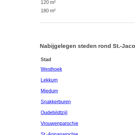
120 m²
180 m²
Nabijgelegen steden rond St.-Jac
Stad
Westhoek
Lekkum
Miedum
Snakkerburen
Oudebildtzijl
Vrouwenparochie
St.-Annaparochie