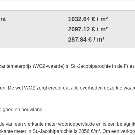
nt
1932.64 € / m²
2097.12 € / m²
287.84 € / m²
ntemeterprijs (WOZ-waarde) in St.-Jacobiparochie in de Friesla
. De wet WOZ zorgt ervoor dat alle overheden dezelfde waard
end goed en bouwland
rde van een vierkante meter woonoppervlakte en is een belagrij
ierkante meter in St.-Jacobiparochie is 2056 €/m². Om een verkoop