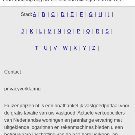
Stad:
A
|
B
|
C
|
D
|
E
|
F
|
G
|
H
|
I
|
J
|
K
|
L
|
M
|
N
|
O
|
P
|
Q
|
R
|
S
|
T
|
U
|
V
|
W
|
X
|
Y
|
Z
|
Contact
privacyverklaring
Huizenprijzen.nl is een onafhankelijk vastgoedportaal voor
de gratis taxatie van uw vastgoed. Actuele verkoopcijfers
van Nederlandse woningen en jarenlange ervaring met
uitgekiende logaritmen en rekenmachines bieden u een
betrouwbare inschatting van de haalbare verkoop- en