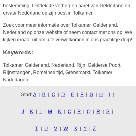
bestemming. Ontdek de verborgen parel van Gelderland en
ervaar Nederland op zijn best in Tolkamer.
Zoek voor meer informatie over Tolkamer, Gelderland,
Nederland op onze website of neem contact met ons op. We
kijken ernaar uit om u te verwelkomen in ons prachtige dorp!
Keywords:
Tolkamer, Gelderland, Nederland, Rijn, Gelderse Poort,
Rijnstrangen, Romeinse tijd, Grensmarkt, Tolkamer
Kadedagen.
Stad:
A
|
B
|
C
|
D
|
E
|
F
|
G
|
H
|
I
|
J
|
K
|
L
|
M
|
N
|
O
|
P
|
Q
|
R
|
S
|
T
|
U
|
V
|
W
|
X
|
Y
|
Z
|