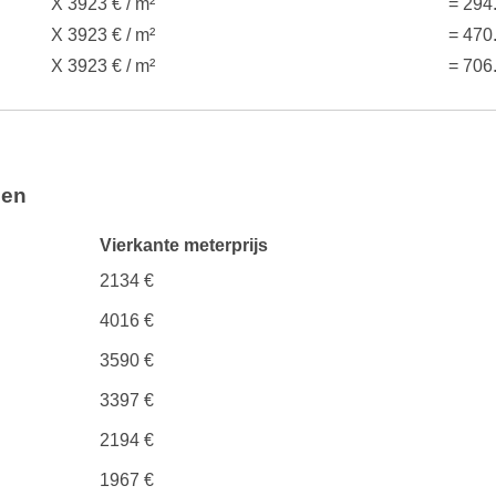
X 3923 € / m²
= 294
X 3923 € / m²
= 470
X 3923 € / m²
= 706
gen
Vierkante meterprijs
2134 €
4016 €
3590 €
3397 €
2194 €
1967 €