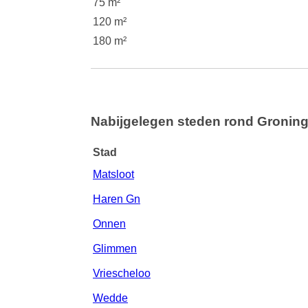
75 m²
120 m²
180 m²
Nabijgelegen steden rond Gronin
Stad
Matsloot
Haren Gn
Onnen
Glimmen
Vriescheloo
Wedde