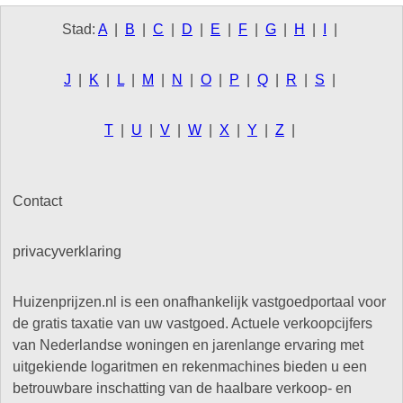
Stad:
A
|
B
|
C
|
D
|
E
|
F
|
G
|
H
|
I
|
J
|
K
|
L
|
M
|
N
|
O
|
P
|
Q
|
R
|
S
|
T
|
U
|
V
|
W
|
X
|
Y
|
Z
|
Contact
privacyverklaring
Huizenprijzen.nl is een onafhankelijk vastgoedportaal voor
de gratis taxatie van uw vastgoed. Actuele verkoopcijfers
van Nederlandse woningen en jarenlange ervaring met
uitgekiende logaritmen en rekenmachines bieden u een
betrouwbare inschatting van de haalbare verkoop- en