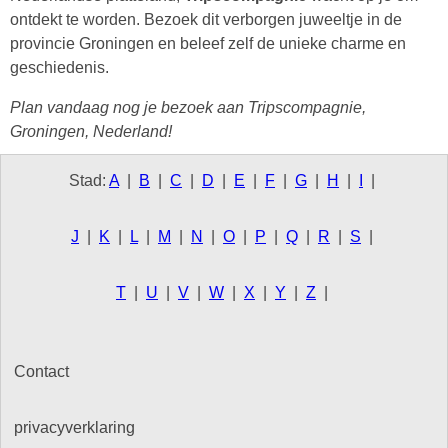
ontdekt te worden. Bezoek dit verborgen juweeltje in de
provincie Groningen en beleef zelf de unieke charme en
geschiedenis.
Plan vandaag nog je bezoek aan Tripscompagnie,
Groningen, Nederland!
Stad:
A
|
B
|
C
|
D
|
E
|
F
|
G
|
H
|
I
|
J
|
K
|
L
|
M
|
N
|
O
|
P
|
Q
|
R
|
S
|
T
|
U
|
V
|
W
|
X
|
Y
|
Z
|
Contact
privacyverklaring