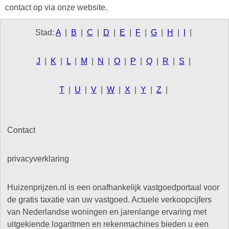
contact op via onze website.
Stad:
A
|
B
|
C
|
D
|
E
|
F
|
G
|
H
|
I
|
J
|
K
|
L
|
M
|
N
|
O
|
P
|
Q
|
R
|
S
|
T
|
U
|
V
|
W
|
X
|
Y
|
Z
|
Contact
privacyverklaring
Huizenprijzen.nl is een onafhankelijk vastgoedportaal voor
de gratis taxatie van uw vastgoed. Actuele verkoopcijfers
van Nederlandse woningen en jarenlange ervaring met
uitgekiende logaritmen en rekenmachines bieden u een