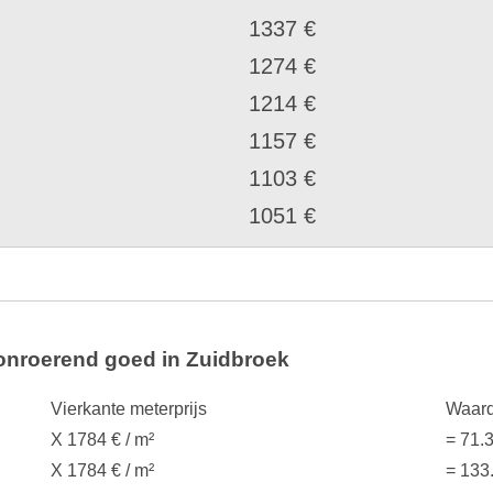
1337 €
1274 €
1214 €
1157 €
1103 €
1051 €
onroerend goed in Zuidbroek
Vierkante meterprijs
Waard
X 1784 € / m²
= 71.
X 1784 € / m²
= 133