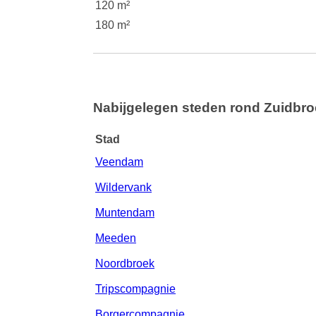
120 m²
180 m²
Nabijgelegen steden rond Zuidbr
Stad
Veendam
Wildervank
Muntendam
Meeden
Noordbroek
Tripscompagnie
Borgercompagnie