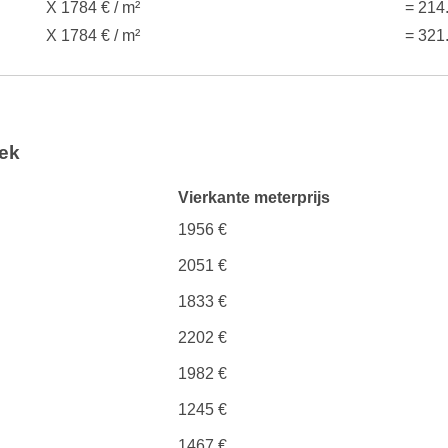
X 1784 € / m²
= 214
X 1784 € / m²
= 321
oek
Vierkante meterprijs
1956 €
2051 €
1833 €
2202 €
1982 €
1245 €
1467 €