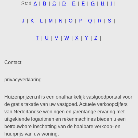
Stad:
A
|
B
|
C
|
D
|
E
|
F
|
G
|
H
|
I
|
J
|
K
|
L
|
M
|
N
|
O
|
P
|
Q
|
R
|
S
|
T
|
U
|
V
|
W
|
X
|
Y
|
Z
|
Contact
privacyverklaring
Huizenprijzen.nl is een onafhankelijk vastgoedportaal voor
de gratis taxatie van uw vastgoed. Actuele verkoopcijfers
van Nederlandse woningen en jarenlange ervaring met
uitgekiende logaritmen en rekenmachines bieden u een
betrouwbare inschatting van de haalbare verkoop- en
huurprijs van uw woning.