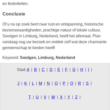
en festiviteiten.
Conclusie
Of u nu op zoek bent naar rust en ontspanning, historische
bezienswaardigheden, prachtige natuur of lokale cultuur,
Swolgen in Limburg, Nederland, heeft het allemaal. Plan
vandaag nog uw bezoek en ontdek zelf wat deze charmante
gemeenschap te bieden heeft!
Keyword:
Swolgen, Limburg, Nederland
Stad:
A
|
B
|
C
|
D
|
E
|
F
|
G
|
H
|
I
|
J
|
K
|
L
|
M
|
N
|
O
|
P
|
Q
|
R
|
S
|
T
|
U
|
V
|
W
|
X
|
Y
|
Z
|