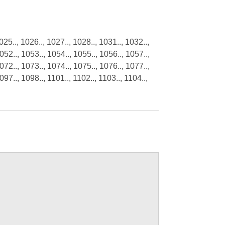
025.., 1026.., 1027.., 1028.., 1031.., 1032..,
052.., 1053.., 1054.., 1055.., 1056.., 1057..,
072.., 1073.., 1074.., 1075.., 1076.., 1077..,
097.., 1098.., 1101.., 1102.., 1103.., 1104..,