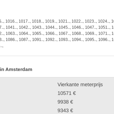
.., 1016.., 1017.., 1018.., 1019.., 1021.., 1022.., 1023.., 1024.., 1
.., 1041.., 1042.., 1043.., 1044.., 1045.., 1046.., 1047.., 1051.., 1
.., 1063.., 1064.., 1065.., 1066.., 1067.., 1068.., 1069.., 1071.., 1
.., 1086.., 1087.., 1091.., 1092.., 1093.., 1094.., 1095.., 1096.., 1
..,
 in Amsterdam
Vierkante meterprijs
10571 €
9938 €
9343 €