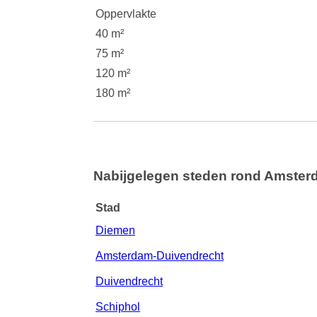
Oppervlakte
40 m²
75 m²
120 m²
180 m²
Nabijgelegen steden rond Amste
Stad
Diemen
Amsterdam-Duivendrecht
Duivendrecht
Schiphol