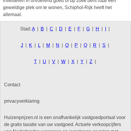
investeren in onroerend goed of op zoek bent naar een
geweldige plek om te wonen, Schiphol-Rijk heeft het
allemaal.
Stad:
A
|
B
|
C
|
D
|
E
|
F
|
G
|
H
|
I
|
J
|
K
|
L
|
M
|
N
|
O
|
P
|
Q
|
R
|
S
|
T
|
U
|
V
|
W
|
X
|
Y
|
Z
|
Contact
privacyverklaring
Huizenprijzen.nl is een onafhankelijk vastgoedportaal voor
de gratis taxatie van uw vastgoed. Actuele verkoopcijfers