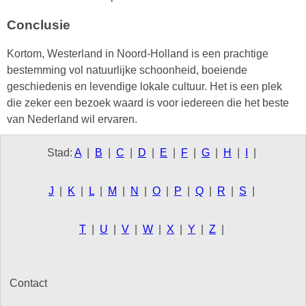
Conclusie
Kortom, Westerland in Noord-Holland is een prachtige
bestemming vol natuurlijke schoonheid, boeiende
geschiedenis en levendige lokale cultuur. Het is een plek
die zeker een bezoek waard is voor iedereen die het beste
van Nederland wil ervaren.
Stad:
A
|
B
|
C
|
D
|
E
|
F
|
G
|
H
|
I
|
J
|
K
|
L
|
M
|
N
|
O
|
P
|
Q
|
R
|
S
|
T
|
U
|
V
|
W
|
X
|
Y
|
Z
|
Contact