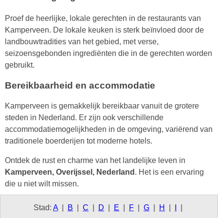
Proef de heerlijke, lokale gerechten in de restaurants van
Kamperveen. De lokale keuken is sterk beïnvloed door de
landbouwtradities van het gebied, met verse,
seizoensgebonden ingrediënten die in de gerechten worden
gebruikt.
Bereikbaarheid en accommodatie
Kamperveen is gemakkelijk bereikbaar vanuit de grotere
steden in Nederland. Er zijn ook verschillende
accommodatiemogelijkheden in de omgeving, variërend van
traditionele boerderijen tot moderne hotels.
Ontdek de rust en charme van het landelijke leven in
Kamperveen, Overijssel, Nederland
. Het is een ervaring
die u niet wilt missen.
Stad:
A
|
B
|
C
|
D
|
E
|
F
|
G
|
H
|
I
|