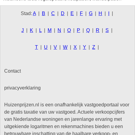
Stad:
A
|
B
|
C
|
D
|
E
|
F
|
G
|
H
|
I
|
J
|
K
|
L
|
M
|
N
|
O
|
P
|
Q
|
R
|
S
|
T
|
U
|
V
|
W
|
X
|
Y
|
Z
|
Contact
privacyverklaring
Huizenprijzen.nl is een onafhankelijk vastgoedportaal voor
de gratis taxatie van uw vastgoed. Actuele verkoopcijfers
van Nederlandse woningen en jarenlange ervaring met
uitgekiende logaritmen en rekenmachines bieden u een
betrouwbare inschatting van de haalbare verkoop- en