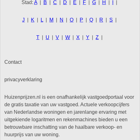
Stad:
A
|
B
|
C
|
D
|
E
|
F
|
G
|
H
|
I
|
J
|
K
|
L
|
M
|
N
|
O
|
P
|
Q
|
R
|
S
|
T
|
U
|
V
|
W
|
X
|
Y
|
Z
|
Contact
privacyverklaring
Huizenprijzen.nl is een onafhankelijk vastgoedportaal voor
de gratis taxatie van uw vastgoed. Actuele verkoopcijfers
van Nederlandse woningen en jarenlange ervaring met
uitgekiende logaritmen en rekenmachines bieden u een
betrouwbare inschatting van de haalbare verkoop- en
huurprijs van uw woning.