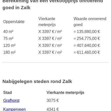
Berekening van een verkoopprijs onroerend
goed in Zalk
Vierkante
Waarde onroerend
Oppervlakte
meterprijs
goed
40 m²
X 3397 € / m²
= 135.880,00 €
75 m²
X 3397 € / m²
= 254.775,00 €
120 m²
X 3397 € / m²
= 407.640,00 €
180 m²
X 3397 € / m²
= 611.460,00 €
Nabijgelegen steden rond Zalk
Stad
Vierkante meterprijs
Grafhorst
3075 €
Kamperveen
4341 €