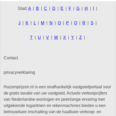
Stad:
A
|
B
|
C
|
D
|
E
|
F
|
G
|
H
|
I
|
J
|
K
|
L
|
M
|
N
|
O
|
P
|
Q
|
R
|
S
|
T
|
U
|
V
|
W
|
X
|
Y
|
Z
|
Contact
privacyverklaring
Huizenprijzen.nl is een onafhankelijk vastgoedportaal voor
de gratis taxatie van uw vastgoed. Actuele verkoopcijfers
van Nederlandse woningen en jarenlange ervaring met
uitgekiende logaritmen en rekenmachines bieden u een
betrouwbare inschatting van de haalbare verkoop- en