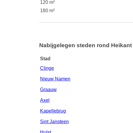
120 m²
180 m²
Nabijgelegen steden rond Heikant
Stad
Clinge
Nieuw Namen
Graauw
Axel
Kapellebrug
Sint Jansteen
Hulst