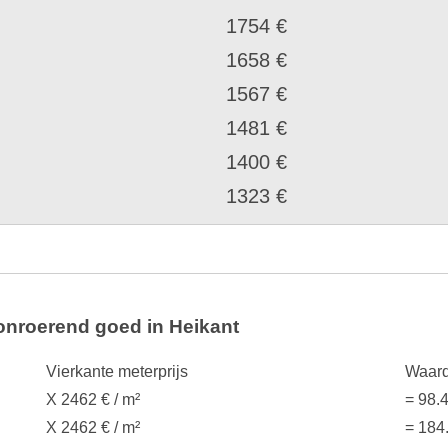
1754 €
1658 €
1567 €
1481 €
1400 €
1323 €
onroerend goed in Heikant
Vierkante meterprijs
Waard
X 2462 € / m²
= 98.
X 2462 € / m²
= 184