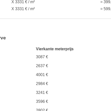
X 3331 € / m²
= 399
X 3331 € / m²
= 599
rve
Vierkante meterprijs
3087 €
2637 €
4001 €
2984 €
3241 €
3596 €
2802 €