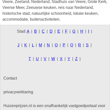
Veere, Zeeland, Nederland, Stadhuis van Veere, Grote Kerk,
Veerse Meer, Zeeuwse keuken, reis naar Nederland,
historische stad, natuurlijke schoonheid, lokale keuken,
accommodatie, buitenactiviteiten.
Stad:
A
|
B
|
C
|
D
|
E
|
F
|
G
|
H
|
I
|
J
|
K
|
L
|
M
|
N
|
O
|
P
|
Q
|
R
|
S
|
T
|
U
|
V
|
W
|
X
|
Y
|
Z
|
Contact
privacyverklaring
Huizenprijzen.nl is een onafhankelijk vastgoedportaal voor