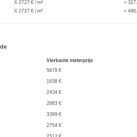
X 2727 € / m²
= 327
X 2727 € / m²
= 490
nde
Vierkante meterprijs
5678 €
1838 €
2434 €
2883 €
3399 €
2754 €
2312 €