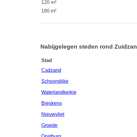
120 m²
180 m²
Nabijgelegen steden rond Zuidza
Stad
Cadzand
Schoondijke
Waterlandkerkje
Breskens
Nieuwvliet
Groede
Oostburg