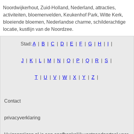
Noordwijkerhout, Zuid-Holland, Nederland, attracties,
activiteiten, bloemenvelden, Keukenhof Park, Witte Kerk,
bloeiende bloemen, Nederlandse charme, schilderachtige
locatie, kustlijn van de Noordzee.
Stad:
A
|
B
|
C
|
D
|
E
|
F
|
G
|
H
|
I
|
J
|
K
|
L
|
M
|
N
|
O
|
P
|
Q
|
R
|
S
|
T
|
U
|
V
|
W
|
X
|
Y
|
Z
|
Contact
privacyverklaring